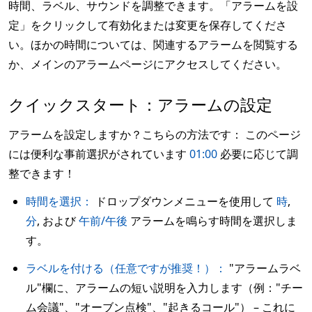
時間、ラベル、サウンドを調整できます。「アラームを設
定」をクリックして有効化または変更を保存してくださ
い。ほかの時間については、関連するアラームを閲覧する
か、メインのアラームページにアクセスしてください。
クイックスタート：アラームの設定
アラームを設定しますか？こちらの方法です： このページ
には便利な事前選択がされています
01:00
必要に応じて調
整できます！
時間を選択：
ドロップダウンメニューを使用して
時
,
分
, および
午前/午後
アラームを鳴らす時間を選択しま
す。
ラベルを付ける（任意ですが推奨！）：
"アラームラベ
ル"欄に、アラームの短い説明を入力します（例："チー
ム会議"、"オーブン点検"、"起きるコール"） – これに