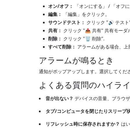
オン/オフ：
「オンにする」 / 「オフ
編集：
「編集」をクリック。
サウンドテスト：
クリック "
🔊
テスト"
共有：
クリック "
📤
共有" 共有モーダ
削除：
クリック "
🗑️
削除".
すべて削除：
アラームがある場合、上部
アラームが鳴るとき
通知がポップアップします。選択してくだ
よくある質問のハイラ
音が出ない？
デバイスの音量、ブラウザ
タブ/コンピュータを閉じたりスリープ
リフレッシュ時に保存されますか？
はい