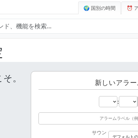
🌍 国別の時間
⏰ 
定
こそ。
新しいアラー
:
サウン