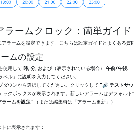
19:00
20:00
21:00
22:00
23:00
ラームクロック：簡単ガイド＆
にアラームを設定できます。こちらは設定ガイドとよくある質
ラームの設定
を使用して
時
,
分
, および（表示されている場合）
午前/午後
.
ラベル」に説明を入力してください。
プダウンから選択してください。クリックして
"🔊 テストサウ
ェックボックスが表示されます。新しいアラームはデフォルト
アラームを設定"
（または編集時は「アラーム更新」）
ストに表示されます：