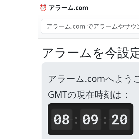
⏰ アラーム.com
アラームを今設
アラーム.comへよう
GMTの現在時刻は：
08
09
20
:
: