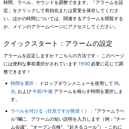
時間、ラベル、サウンドを調整できます。「アラームを設
定」をクリックして有効化または変更を保存してくださ
い。ほかの時間については、関連するアラームを閲覧する
か、メインのアラームページにアクセスしてください。
クイックスタート：アラームの設定
アラームを設定しますか？こちらの方法です： このページ
には便利な事前選択がされています
19:00
必要に応じて調
整できます！
時間を選択：
ドロップダウンメニューを使用して
時
,
分
, および
午前/午後
アラームを鳴らす時間を選択しま
す。
ラベルを付ける（任意ですが推奨！）：
"アラームラベ
ル"欄に、アラームの短い説明を入力します（例："チー
ム会議"、"オーブン点検"、"起きるコール"） – これに