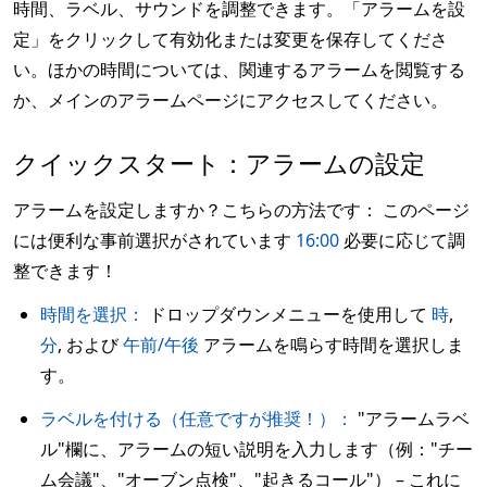
時間、ラベル、サウンドを調整できます。「アラームを設
定」をクリックして有効化または変更を保存してくださ
い。ほかの時間については、関連するアラームを閲覧する
か、メインのアラームページにアクセスしてください。
クイックスタート：アラームの設定
アラームを設定しますか？こちらの方法です： このページ
には便利な事前選択がされています
16:00
必要に応じて調
整できます！
時間を選択：
ドロップダウンメニューを使用して
時
,
分
, および
午前/午後
アラームを鳴らす時間を選択しま
す。
ラベルを付ける（任意ですが推奨！）：
"アラームラベ
ル"欄に、アラームの短い説明を入力します（例："チー
ム会議"、"オーブン点検"、"起きるコール"） – これに