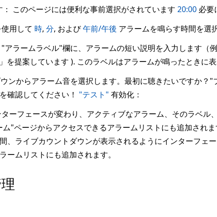
す： このページには便利な事前選択がされています
20:00
必要
を使用して
時
,
分
, および
午前/午後
アラームを鳴らす時間を選
"アラームラベル"欄に、アラームの短い説明を入力します（例：
ラーム」を提案しています ). このラベルはアラームが鳴ったと
ダウンからアラーム音を選択します。最初に聴きたいですか？"
とを確認してください！
"テスト"
有効化：
ターフェースが変わり、アクティブなアラーム、そのラベル
ーム"ページからアクセスできるアラームリストにも追加され
間、ライブカウントダウンが表示されるようにインターフェー
ラームリストにも追加されます。
管理