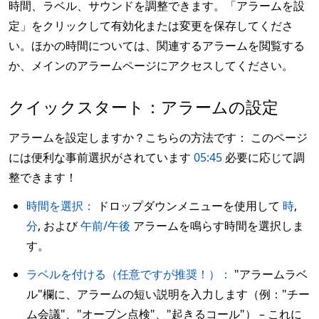
時間、ラベル、サウンドを調整できます。「アラームを設
定」をクリックして有効化または変更を保存してくださ
い。ほかの時間については、関連するアラームを閲覧する
か、メインのアラームページにアクセスしてください。
クイックスタート：アラームの設定
アラームを設定しますか？こちらの方法です： このページ
には便利な事前選択がされています
05:45
必要に応じて調
整できます！
時間を選択：
ドロップダウンメニューを使用して
時
,
分
, および
午前/午後
アラームを鳴らす時間を選択しま
す。
ラベルを付ける（任意ですが推奨！）：
"アラームラベ
ル"欄に、アラームの短い説明を入力します（例："チー
ム会議"、"オーブン点検"、"起きるコール"） – これに