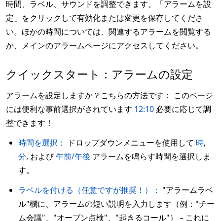
時間、ラベル、サウンドを調整できます。「アラームを設
定」をクリックして有効化または変更を保存してくださ
い。ほかの時間については、関連するアラームを閲覧する
か、メインのアラームページにアクセスしてください。
クイックスタート：アラームの設定
アラームを設定しますか？こちらの方法です： このページ
には便利な事前選択がされています
12:10
必要に応じて調
整できます！
時間を選択：
ドロップダウンメニューを使用して
時
,
分
, および
午前/午後
アラームを鳴らす時間を選択しま
す。
ラベルを付ける（任意ですが推奨！）：
"アラームラベ
ル"欄に、アラームの短い説明を入力します（例："チー
ム会議"、"オーブン点検"、"起きるコール"） – これに