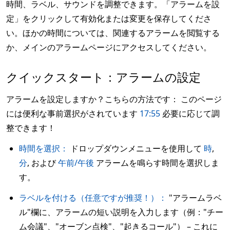
時間、ラベル、サウンドを調整できます。「アラームを設
定」をクリックして有効化または変更を保存してくださ
い。ほかの時間については、関連するアラームを閲覧する
か、メインのアラームページにアクセスしてください。
クイックスタート：アラームの設定
アラームを設定しますか？こちらの方法です： このページ
には便利な事前選択がされています
17:55
必要に応じて調
整できます！
時間を選択：
ドロップダウンメニューを使用して
時
,
分
, および
午前/午後
アラームを鳴らす時間を選択しま
す。
ラベルを付ける（任意ですが推奨！）：
"アラームラベ
ル"欄に、アラームの短い説明を入力します（例："チー
ム会議"、"オーブン点検"、"起きるコール"） – これに