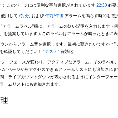
す： このページには便利な事前選択がされています
22:30
必要
を使用して
時
,
分
, および
午前/午後
アラームを鳴らす時間を選
"アラームラベル"欄に、アラームの短い説明を入力します（例：
ラーム」を提案しています ). このラベルはアラームが鳴ったと
ダウンからアラーム音を選択します。最初に聴きたいですか？"
とを確認してください！
"テスト"
有効化：
ターフェースが変わり、アクティブなアラーム、そのラベル
ーム"ページからアクセスできるアラームリストにも追加され
間、ライブカウントダウンが表示されるようにインターフェー
ラームリストにも追加されます。
管理