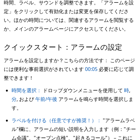
時間、ラベル、サウンドを調整できます。「アラームを設
定」をクリックして有効化または変更を保存してくださ
い。ほかの時間については、関連するアラームを閲覧する
か、メインのアラームページにアクセスしてください。
クイックスタート：アラームの設定
アラームを設定しますか？こちらの方法です： このページ
には便利な事前選択がされています
00:05
必要に応じて調
整できます！
時間を選択：
ドロップダウンメニューを使用して
時
,
分
, および
午前/午後
アラームを鳴らす時間を選択しま
す。
ラベルを付ける（任意ですが推奨！）：
"アラームラベ
ル"欄に、アラームの短い説明を入力します（例："チー
ム会議"、"オーブン点検"、"起きるコール"） – これに