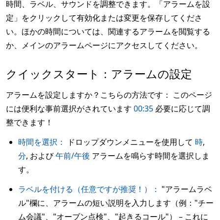
時間、ラベル、サウンドを調整できます。「アラームを設
定」をクリックして有効化または変更を保存してくださ
い。ほかの時間については、関連するアラームを閲覧する
か、メインのアラームページにアクセスしてください。
クイックスタート：アラームの設定
アラームを設定しますか？こちらの方法です： このページ
には便利な事前選択がされています
00:35
必要に応じて調
整できます！
時間を選択：
ドロップダウンメニューを使用して
時
,
分
, および
午前/午後
アラームを鳴らす時間を選択しま
す。
ラベルを付ける（任意ですが推奨！）：
"アラームラベ
ル"欄に、アラームの短い説明を入力します（例："チー
ム会議"、"オーブン点検"、"起きるコール"） – これに