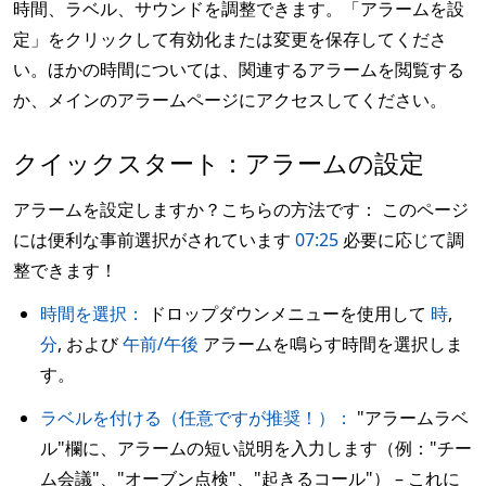
時間、ラベル、サウンドを調整できます。「アラームを設
定」をクリックして有効化または変更を保存してくださ
い。ほかの時間については、関連するアラームを閲覧する
か、メインのアラームページにアクセスしてください。
クイックスタート：アラームの設定
アラームを設定しますか？こちらの方法です： このページ
には便利な事前選択がされています
07:25
必要に応じて調
整できます！
時間を選択：
ドロップダウンメニューを使用して
時
,
分
, および
午前/午後
アラームを鳴らす時間を選択しま
す。
ラベルを付ける（任意ですが推奨！）：
"アラームラベ
ル"欄に、アラームの短い説明を入力します（例："チー
ム会議"、"オーブン点検"、"起きるコール"） – これに