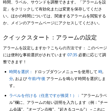
時間、ラベル、サウンドを調整できます。「アラームを設
定」をクリックして有効化または変更を保存してくださ
い。ほかの時間については、関連するアラームを閲覧する
か、メインのアラームページにアクセスしてください。
クイックスタート：アラームの設定
アラームを設定しますか？こちらの方法です： このページ
には便利な事前選択がされています
07:35
必要に応じて調
整できます！
時間を選択：
ドロップダウンメニューを使用して
時
,
分
, および
午前/午後
アラームを鳴らす時間を選択しま
す。
ラベルを付ける（任意ですが推奨！）：
"アラームラベ
ル"欄に、アラームの短い説明を入力します（例："チー
ム会議"、"オーブン点検"、"起きるコール"） – これに