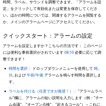
時間、ラベル、サウンドを調整できます。「アラームを設
定」をクリックして有効化または変更を保存してくださ
い。ほかの時間については、関連するアラームを閲覧する
か、メインのアラームページにアクセスしてください。
クイックスタート：アラームの設定
アラームを設定しますか？こちらの方法です： このページ
には便利な事前選択がされています
08:10
必要に応じて調
整できます！
時間を選択：
ドロップダウンメニューを使用して
時
,
分
, および
午前/午後
アラームを鳴らす時間を選択しま
す。
ラベルを付ける（任意ですが推奨！）：
"アラームラベ
ル"欄に、アラームの短い説明を入力します（例："チー
ム会議"、"オーブン点検"、"起きるコール"） – これに