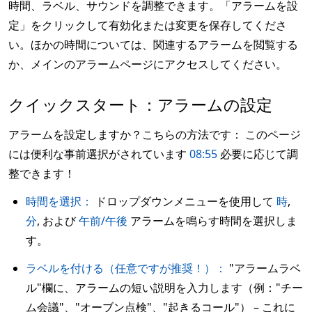
時間、ラベル、サウンドを調整できます。「アラームを設
定」をクリックして有効化または変更を保存してくださ
い。ほかの時間については、関連するアラームを閲覧する
か、メインのアラームページにアクセスしてください。
クイックスタート：アラームの設定
アラームを設定しますか？こちらの方法です： このページ
には便利な事前選択がされています
08:55
必要に応じて調
整できます！
時間を選択：
ドロップダウンメニューを使用して
時
,
分
, および
午前/午後
アラームを鳴らす時間を選択しま
す。
ラベルを付ける（任意ですが推奨！）：
"アラームラベ
ル"欄に、アラームの短い説明を入力します（例："チー
ム会議"、"オーブン点検"、"起きるコール"） – これに