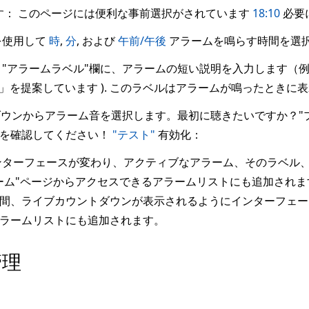
す： このページには便利な事前選択がされています
18:10
必要
を使用して
時
,
分
, および
午前/午後
アラームを鳴らす時間を選
"アラームラベル"欄に、アラームの短い説明を入力します（例：
ラーム」を提案しています ). このラベルはアラームが鳴ったと
ダウンからアラーム音を選択します。最初に聴きたいですか？"
とを確認してください！
"テスト"
有効化：
ターフェースが変わり、アクティブなアラーム、そのラベル
ーム"ページからアクセスできるアラームリストにも追加され
間、ライブカウントダウンが表示されるようにインターフェー
ラームリストにも追加されます。
管理