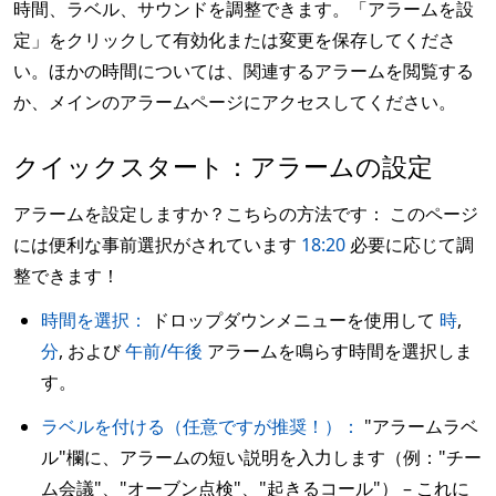
時間、ラベル、サウンドを調整できます。「アラームを設
定」をクリックして有効化または変更を保存してくださ
い。ほかの時間については、関連するアラームを閲覧する
か、メインのアラームページにアクセスしてください。
クイックスタート：アラームの設定
アラームを設定しますか？こちらの方法です： このページ
には便利な事前選択がされています
18:20
必要に応じて調
整できます！
時間を選択：
ドロップダウンメニューを使用して
時
,
分
, および
午前/午後
アラームを鳴らす時間を選択しま
す。
ラベルを付ける（任意ですが推奨！）：
"アラームラベ
ル"欄に、アラームの短い説明を入力します（例："チー
ム会議"、"オーブン点検"、"起きるコール"） – これに