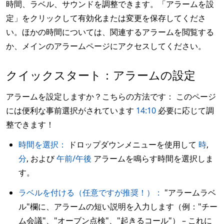
時間、ラベル、サウンドを調整できます。「アラームを設
定」をクリックして有効化または変更を保存してくださ
い。ほかの時間については、関連するアラームを閲覧する
か、メインのアラームページにアクセスしてください。
クイックスタート：アラームの設定
アラームを設定しますか？こちらの方法です： このページ
には便利な事前選択がされています
14:10
必要に応じて調
整できます！
時間を選択：
ドロップダウンメニューを使用して
時
,
分
, および
午前/午後
アラームを鳴らす時間を選択しま
す。
ラベルを付ける（任意ですが推奨！）：
"アラームラベ
ル"欄に、アラームの短い説明を入力します（例："チー
ム会議"、"オーブン点検"、"起きるコール"） – これに