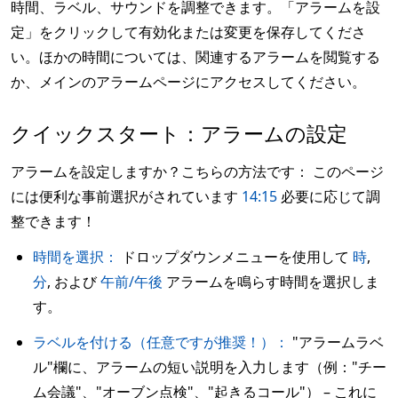
時間、ラベル、サウンドを調整できます。「アラームを設
定」をクリックして有効化または変更を保存してくださ
い。ほかの時間については、関連するアラームを閲覧する
か、メインのアラームページにアクセスしてください。
クイックスタート：アラームの設定
アラームを設定しますか？こちらの方法です： このページ
には便利な事前選択がされています
14:15
必要に応じて調
整できます！
時間を選択：
ドロップダウンメニューを使用して
時
,
分
, および
午前/午後
アラームを鳴らす時間を選択しま
す。
ラベルを付ける（任意ですが推奨！）：
"アラームラベ
ル"欄に、アラームの短い説明を入力します（例："チー
ム会議"、"オーブン点検"、"起きるコール"） – これに