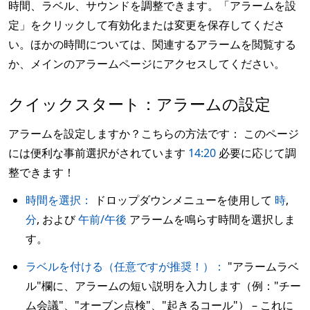
時間、ラベル、サウンドを調整できます。「アラームを設
定」をクリックして有効化または変更を保存してくださ
い。ほかの時間については、関連するアラームを閲覧する
か、メインのアラームページにアクセスしてください。
クイックスタート：アラームの設定
アラームを設定しますか？こちらの方法です： このページ
には便利な事前選択がされています
14:20
必要に応じて調
整できます！
時間を選択：
ドロップダウンメニューを使用して
時
,
分
, および
午前/午後
アラームを鳴らす時間を選択しま
す。
ラベルを付ける（任意ですが推奨！）：
"アラームラベ
ル"欄に、アラームの短い説明を入力します（例："チー
ム会議"、"オーブン点検"、"起きるコール"） – これに